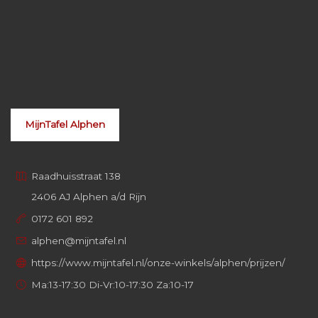
MijnTafel Alphen
Raadhuisstraat 138
2406 AJ Alphen a/d Rijn
0172 601 892
alphen@mijntafel.nl
https://www.mijntafel.nl/onze-winkels/alphen/prijzen/
Ma:13-17:30 Di-Vr:10-17:30 Za:10-17