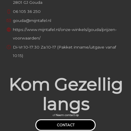
2801 GJ Gouda
06 105 36 250
gouda@mijntafel.nl
https://www.mijntafel.nl/onze-winkels/gouda/prijzen-
voorwaarden/
Di-Vr:10-17:30 Za:10-17 (Pakket inname/uitgave vanaf
10:15)
Kom Gezellig
langs
of
Neem contact op
CONTACT