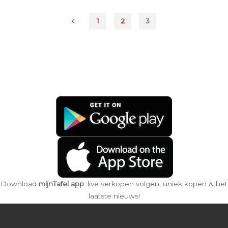
1
2
3
Berichten
paginering
Download
mijnTafel app
: live verkopen volgen, uniek kopen & het
laatste nieuws!