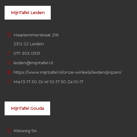
MijnTafel Leiden
Haarlemmerstraat 216
2312 GJ Leiden
071 303 0931
leiden@mijntafel.nl
https://www.mijntafel.nl/onze-winkels/leiden/prijzen/
Ma:13-17:30 Di-Vr:10-17:30 Za:10-17
MijnTafel Gouda
Kleiweg 94