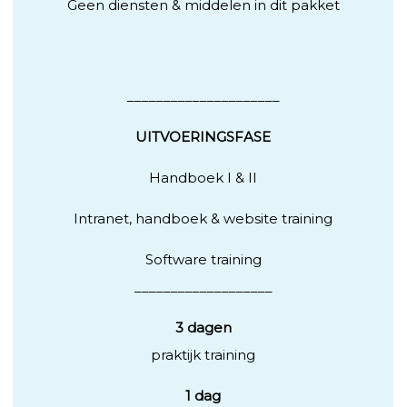
Geen diensten & middelen in dit pakket
_____________________
UITVOERINGSFASE
Handboek I & II
Intranet, handboek & website training
Software training
___________________
3 dagen
praktijk training
1 dag