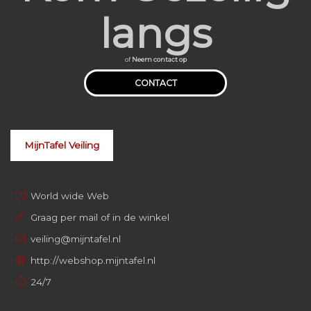
langs
of
Neem contact op
CONTACT
MijnTafel Veiling
World wide Web
Graag per mail of in de winkel
veiling@mijntafel.nl
http://webshop.mijntafel.nl
24/7