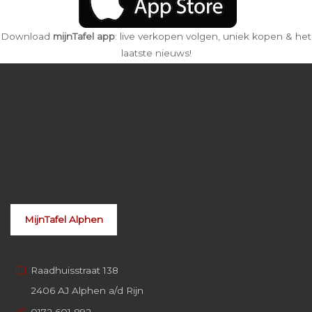
Download
mijnTafel app
: live verkopen volgen, uniek kopen & het
laatste nieuws!
MijnTafel Alphen
Raadhuisstraat 138
2406 AJ Alphen a/d Rijn
0172 601 892