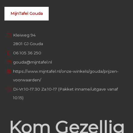
MijnTafel Gouda
Kleiweg 94
2801 GJ Gouda
06 105 36 250
gouda@mijntafel.nl
https://www.mijntafel.nl/onze-winkels/gouda/prijzen-
voorwaarden/
Di-Vr:10-17:30 Za:10-17 (Pakket inname/uitgave vanaf
10:15)
Kom Gezellig