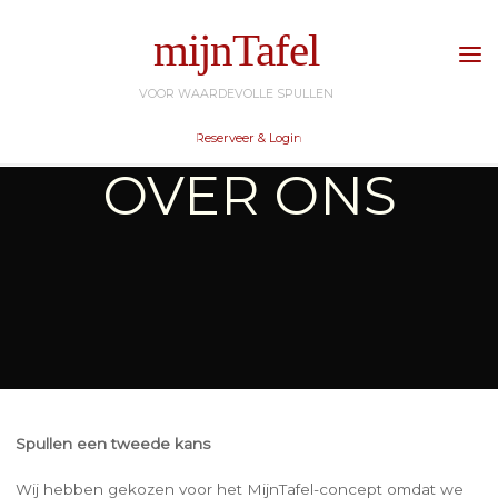
Ga
mijnTafel
naar
de
VOOR WAARDEVOLLE SPULLEN
inhoud
Reserveer & Login
OVER ONS
Spullen een tweede kans
Wij hebben gekozen voor het MijnTafel-concept omdat we