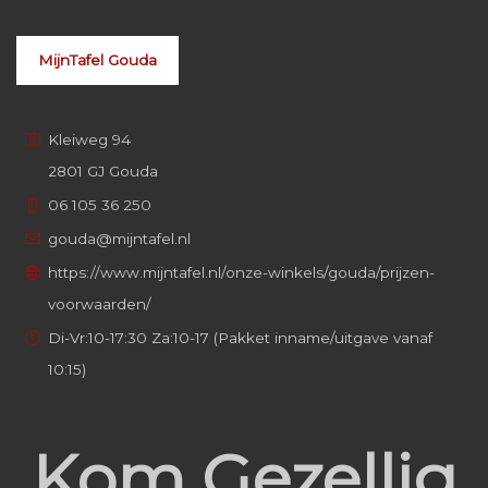
MijnTafel Gouda
Kleiweg 94
2801 GJ Gouda
06 105 36 250
gouda@mijntafel.nl
https://www.mijntafel.nl/onze-winkels/gouda/prijzen-
voorwaarden/
Di-Vr:10-17:30 Za:10-17 (Pakket inname/uitgave vanaf
10:15)
Kom Gezellig