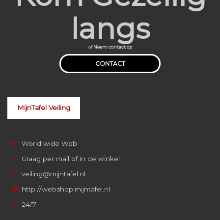
langs
of
Neem contact op
CONTACT
MijnTafel Veiling
World wide Web
Graag per mail of in de winkel
veiling@mijntafel.nl
http://webshop.mijntafel.nl
24/7