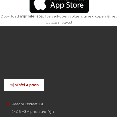
Download
mijnTafel app
: live verkopen volgen, uniek kopen & het
laatste nieuws!
MijnTafel Alphen
Raadhuisstraat 138
2406 AJ Alphen a/d Rijn