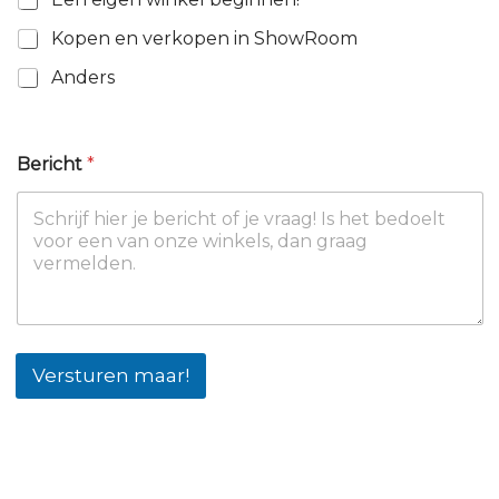
Kopen en verkopen in ShowRoom
Anders
E
Bericht
*
m
a
i
l
E
m
a
i
l
B
Versturen maar!
e
r
i
c
h
t