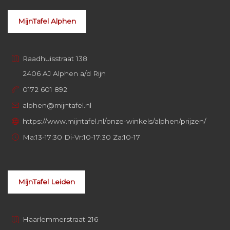
MijnTafel Alphen
Raadhuisstraat 138
2406 AJ Alphen a/d Rijn
0172 601 892
alphen@mijntafel.nl
https://www.mijntafel.nl/onze-winkels/alphen/prijzen/
Ma:13-17:30 Di-Vr:10-17:30 Za:10-17
MijnTafel Leiden
Haarlemmerstraat 216