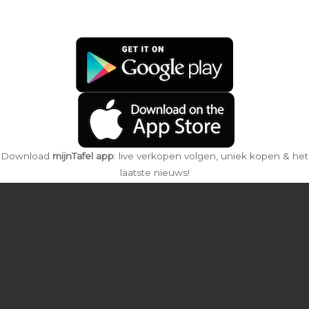
Download
mijnTafel app
: live verkopen volgen, uniek kopen & het
laatste nieuws!