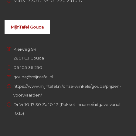
Ma:13-17:30 Di-Vr:10-17:30 Za:10-17
MijnTafel Gouda
Kleiweg 94
2801 GJ Gouda
06 105 36 250
gouda@mijntafel.nl
https://www.mijntafel.nl/onze-winkels/gouda/prijzen-
voorwaarden/
Di-Vr:10-17:30 Za:10-17 (Pakket inname/uitgave vanaf
10:15)