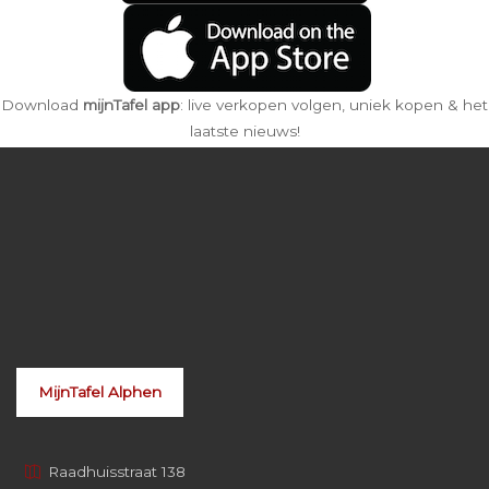
Download
mijnTafel app
: live verkopen volgen, uniek kopen & het
laatste nieuws!
MijnTafel Alphen
Raadhuisstraat 138