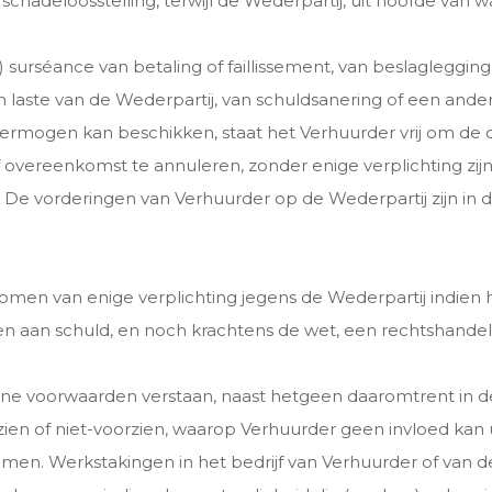
chadeloosstelling, terwijl de Wederpartij, uit hoofde van 
n) surséance van betaling of faillissement, van beslaglegging
 laste van de Wederpartij, van schuldsanering of een and
ijn vermogen kan beschikken, staat het Verhuurder vrij om 
overeenkomst te annuleren, zonder enige verplichting zijne
 De vorderingen van Verhuurder op de Wederpartij zijn in da
omen van enige verplichting jegens de Wederpartij indien h
ten aan schuld, en noch krachtens de wet, een rechtshandel
e voorwaarden verstaan, naast hetgeen daaromtrent in de
ien of niet-voorzien, waarop Verhuurder geen invloed kan
te komen. Werkstakingen in het bedrijf van Verhuurder of v