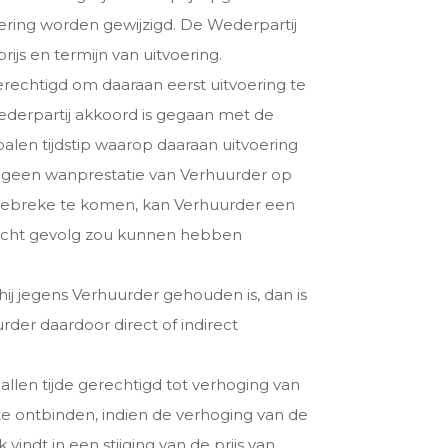
ering worden gewijzigd. De Wederpartij
js en termijn van uitvoering.
rechtigd om daaraan eerst uitvoering te
derpartij akkoord is gegaan met de
len tijdstip waarop daaraan uitvoering
t geen wanprestatie van Verhuurder op
gebreke te komen, kan Verhuurder een
opzicht gevolg zou kunnen hebben
j jegens Verhuurder gehouden is, dan is
der daardoor direct of indirect
llen tijde gerechtigd tot verhoging van
te ontbinden, indien de verhoging van de
vindt in een stijging van de prijs van