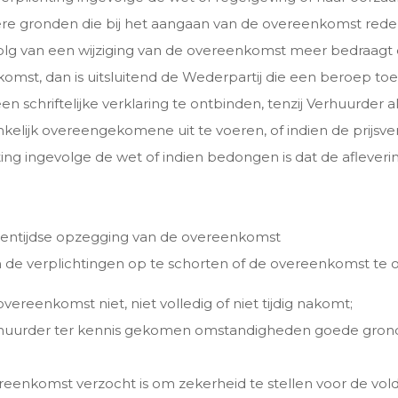
ere gronden die bij het aangaan van de overeenkomst redeli
evolg van een wijziging van de overeenkomst meer bedraagt 
mst, dan is uitsluitend de Wederpartij die een beroep toek
schriftelijke verklaring te ontbinden, tenzij Verhuurder a
elijk overeengekomene uit te voeren, of indien de prijsve
ing ingevolge de wet of indien bedongen is dat de afleve
ssentijdse opzegging van de overeenkomst
de verplichtingen op te schorten of de overeenkomst te o
vereenkomst niet, niet volledig of niet tijdig nakomt;
rhuurder ter kennis gekomen omstandigheden goede grond
ereenkomst verzocht is om zekerheid te stellen voor de vold