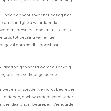
wanprestatie, wél tot schadevergoeding of
 – indien en voor zover het beslag niet
ere omstandigheid waardoor de
de overeenkomst terstond en met directe
rzijds tot betaling van enige
t geval onmiddellijk opeisbaar.
ij daartoe gehinderd wordt als gevolg
ing of in het verkeer geldende
 wet en jurisprudentie wordt begrepen,
 uitoefenen, doch waardoor Verhuurder
an derden daaronder begrepen. Verhuurder