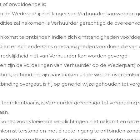
 of onvoldoende is;
van de Wederpartij niet langer van Verhuurder kan worden 
ties zal nakomen, is Verhuurder gerechtigd de overeenko
nkomst te ontbinden indien zich omstandigheden voordoen
dien er zich anderszins omstandigheden voordoen die van d
redelijkheid niet van Verhuurder kan worden gevergd.
 zijn de vorderingen van Verhuurder op de Wederpartij on
ort, behoudt hij zijn aanspraken uit de wet en overeenko
tbinding overgaat, is hij op generlei wijze gehouden tot v
j toerekenbaar is, is Verhuurder gerechtigd tot vergoedin
aan.
enkomst voortvloeiende verplichtingen niet nakomt en deze
komst terstond en met directe ingang te ontbinden zonder e