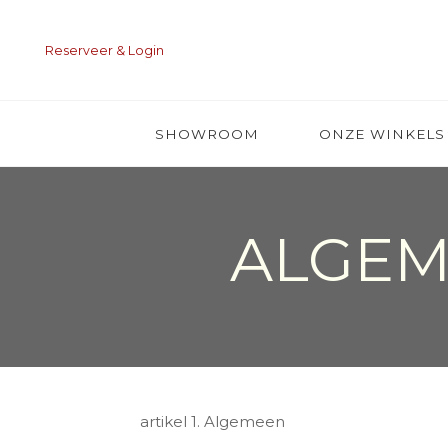
Ga
naar
Reserveer & Login
de
inhoud
SHOWROOM
ONZE WINKELS
ALGE
artikel 1. Algemeen