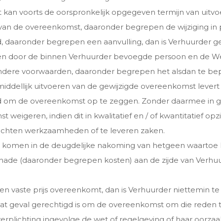
 kan voorts de oorspronkelijk opgegeven termijn van uitvo
van de overeenkomst, daaronder begrepen de wijziging in pri
, daaronder begrepen een aanvulling, dan is Verhuurder ge
en door de binnen Verhuurder bevoegde persoon en de We
andere voorwaarden, daaronder begrepen het alsdan te bepa
middellijk uitvoeren van de gewijzigde overeenkomst lever
nd om de overeenkomst op te zeggen. Zonder daarmee in 
t weigeren, indien dit in kwalitatief en / of kwantitatief 
rrichten werkzaamheden of te leveren zaken.
 komen in de deugdelijke nakoming van hetgeen waartoe hi
chade (daaronder begrepen kosten) aan de zijde van Verhuur
 vaste prijs overeenkomt, dan is Verhuurder niettemin te a
 dat geval gerechtigd is om de overeenkomst om die reden 
verplichting ingevolge de wet of regelgeving of haar oorzaak 