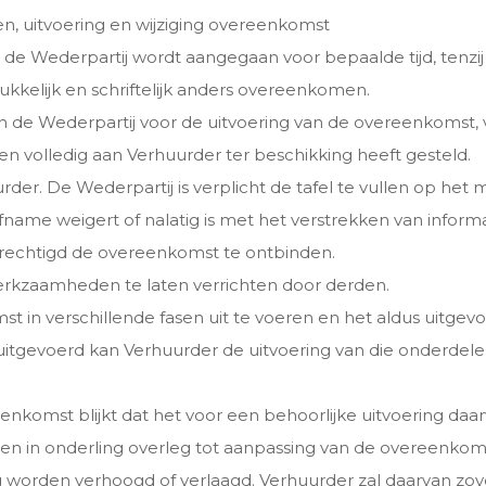
nen, uitvoering en wijziging overeenkomst
e Wederpartij wordt aangegaan voor bepaalde tijd, tenzij
drukkelijk en schriftelijk anders overeenkomen.
de Wederpartij voor de uitvoering van de overeenkomst, v
en volledig aan Verhuurder ter beschikking heeft gesteld.
urder. De Wederpartij is verplicht de tafel te vullen op h
ame weigert of nalatig is met het verstrekken van informati
rechtigd de overeenkomst te ontbinden.
erkzaamheden te laten verrichten door derden.
 in verschillende fasen uit te voeren en het aldus uitgevo
uitgevoerd kan Verhuurder de uitvoering van die onderdele
eenkomst blijkt dat het voor een behoorlijke uitvoering daar
jdig en in onderling overleg tot aanpassing van de overeenk
orden verhoogd of verlaagd. Verhuurder zal daarvan zoveel