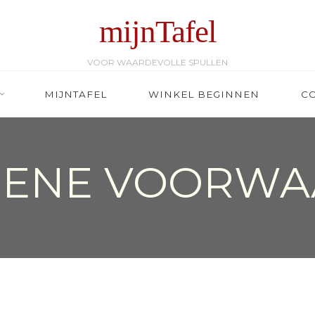
mijnTafel
VOOR WAARDEVOLLE SPULLEN
MIJNTAFEL
WINKEL BEGINNEN
C
MENE VOORWA