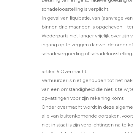
betaling van enige schadevergoeding of s
schadeloosstelling is verplicht.
In geval van liquidatie, van (aanvrage va
binnen drie maanden is opgeheven – ten
Wederpartij niet langer vrijelijk over z
ingang op te zeggen danwel de order of 
schadevergoeding of schadeloosstelling.
artikel 5 Overmacht
Verhuurder is niet gehouden tot het nak
van een omstandigheid die niet is te wij
opvattingen voor zijn rekening komt.
Onder overmacht wordt in deze algemen
alle van buitenkomende oorzaken, voorz
niet in staat is zijn verplichtingen na 