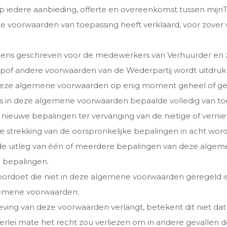
 iedere aanbieding, offerte en overeenkomst tussen mijnT
 voorwaarden van toepassing heeft verklaard, voor zover 
ns geschreven voor de medewerkers van Verhuurder en zij
opof andere voorwaarden van de Wederpartij wordt uitdruk
eze algemene voorwaarden op enig moment geheel of gedeelt
ns in deze algemene voorwaarden bepaalde volledig van to
e nieuwe bepalingen ter vervanging van de nietige of vern
 de strekking van de oorspronkelijke bepalingen in acht wo
 de uitleg van één of meerdere bepalingen van deze algem
e bepalingen.
 voordoet die niet in deze algemene voorwaarden geregeld is
gemene voorwaarden.
leving van deze voorwaarden verlangt, betekent dit niet da
igerlei mate het recht zou verliezen om in andere gevallen 