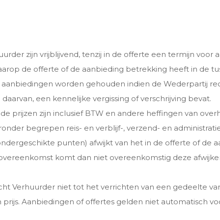
rder zijn vrijblijvend, tenzij in de offerte een termijn voor 
arop de offerte of de aanbieding betrekking heeft in de tus
of aanbiedingen worden gehouden indien de Wederpartij rede
aarvan, een kennelijke vergissing of verschrijving bevat.
lde prijzen zijn inclusief BTW en andere heffingen van ove
der begrepen reis- en verblijf-, verzend- en administrati
 ondergeschikte punten) afwijkt van het in de offerte of 
vereenkomst komt dan niet overeenkomstig deze afwijkend
cht Verhuurder niet tot het verrichten van een gedeelte v
rijs. Aanbiedingen of offertes gelden niet automatisch vo