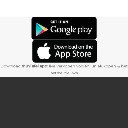
Download
mijnTafel app
: live verkopen volgen, uniek kopen & het
laatste nieuws!