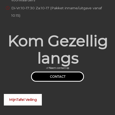
voorwaarden/
Di-Vr:10-17:30 Za:10-17 (Pakket inname/uitgave vanaf
10:15)
Kom Gezellig
langs
of
Neem contact op
CONTACT
MijnTafel Veiling