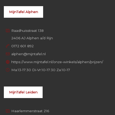
MijnTafel Alphen
Raadhuisstraat 138
2406 AJ Alphen a/d Rijn
0172 601 892
alphen@mijntafel.nl
https://www.mijntafel.nl/onze-winkels/alphen/prijzen/
Ma:13-17:30 Di-Vr:10-17:30 Za:10-17
MijnTafel Leiden
Haarlemmerstraat 216