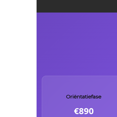
Oriëntatiefase
€890