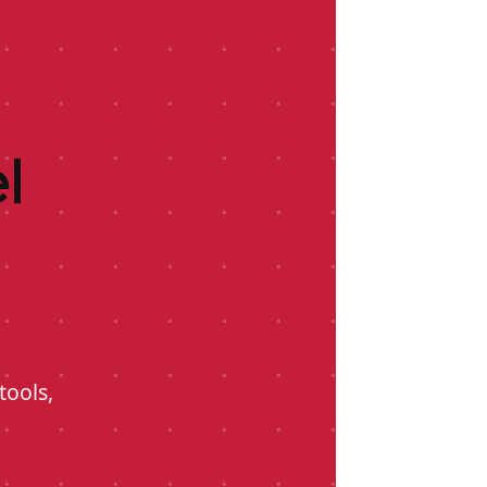
l
tools,