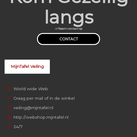
langs
of
Neem contact op
CONTACT
MijnTafel Veiling
World wide Web
Graag per mail of in de winkel
veiling@mijntafel.nl
http://webshop.mijntafel.nl
24/7