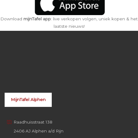
Download
mijnTafel app
: live verkopen volgen, uniek kopen & het
laatste nieuws!
MijnTafel Alphen
Raadhuisstraat 138
2406 AJ Alphen a/d Rijn