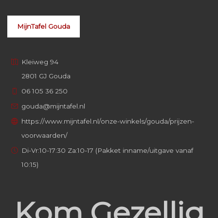
MijnTafel Gouda
Kleiweg 94
2801 GJ Gouda
06 105 36 250
gouda@mijntafel.nl
https://www.mijntafel.nl/onze-winkels/gouda/prijzen-
voorwaarden/
Di-Vr:10-17:30 Za:10-17 (Pakket inname/uitgave vanaf
10:15)
Kom Gezellig