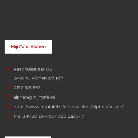
MijnTafel Alphen
Raadhuisstraat 138
2406 AJ Alphen a/d Rijn
0172 601 892
alphen@mijntafel.nl
https://www.mijntafel.nl/onze-winkels/alphen/prijzen/
Ma:13-17:30 Di-Vr:10-17:30 Za:10-17