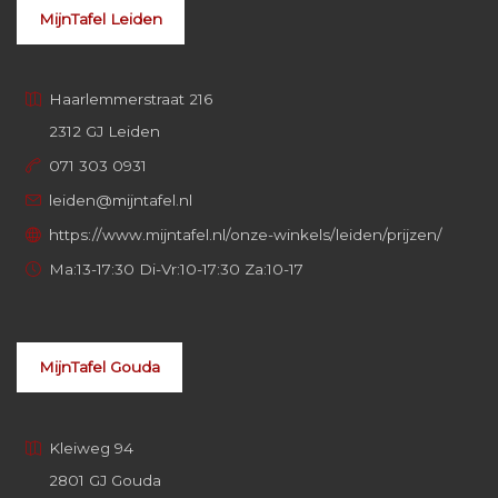
MijnTafel Leiden
Haarlemmerstraat 216
2312 GJ Leiden
071 303 0931
leiden@mijntafel.nl
https://www.mijntafel.nl/onze-winkels/leiden/prijzen/
Ma:13-17:30 Di-Vr:10-17:30 Za:10-17
MijnTafel Gouda
Kleiweg 94
2801 GJ Gouda