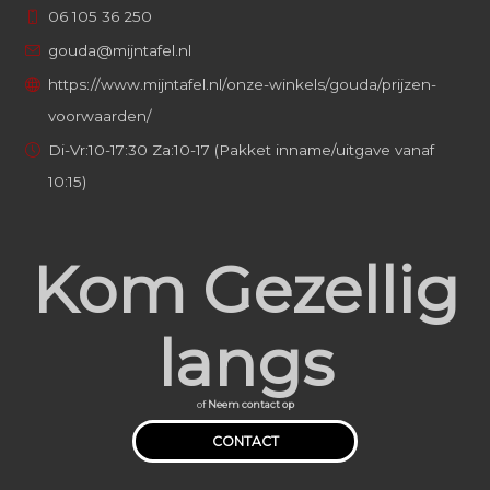
06 105 36 250
gouda@mijntafel.nl
https://www.mijntafel.nl/onze-winkels/gouda/prijzen-
voorwaarden/
Di-Vr:10-17:30 Za:10-17 (Pakket inname/uitgave vanaf
10:15)
Kom Gezellig
langs
of
Neem contact op
CONTACT