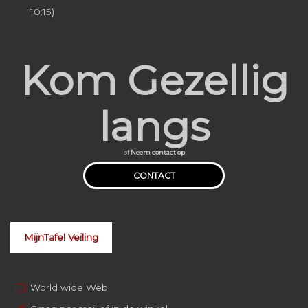
10:15)
Kom Gezellig
langs
of
Neem contact op
CONTACT
MijnTafel Veiling
World wide Web