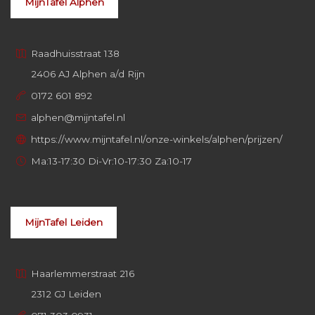
MijnTafel Alphen
Raadhuisstraat 138
2406 AJ Alphen a/d Rijn
0172 601 892
alphen@mijntafel.nl
https://www.mijntafel.nl/onze-winkels/alphen/prijzen/
Ma:13-17:30 Di-Vr:10-17:30 Za:10-17
MijnTafel Leiden
Haarlemmerstraat 216
2312 GJ Leiden