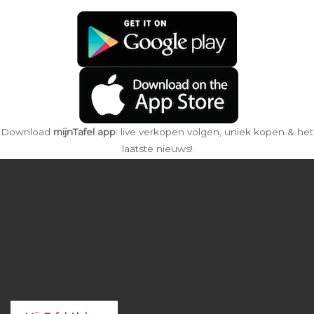
Download
mijnTafel app
: live verkopen volgen, uniek kopen & het
laatste nieuws!