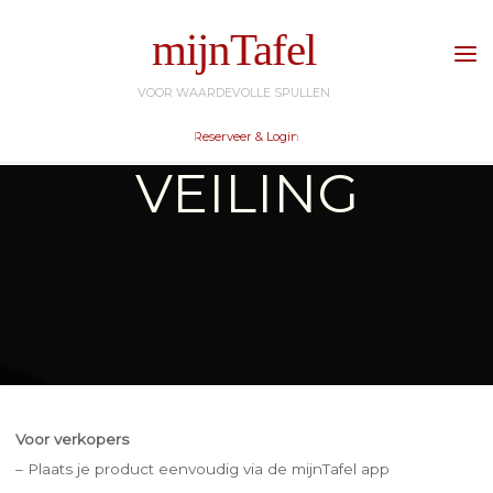
Ga
mijnTafel
naar
de
VOOR WAARDEVOLLE SPULLEN
inhoud
Reserveer & Login
VEILING
Voor verkopers
– Plaats je product eenvoudig via de mijnTafel app