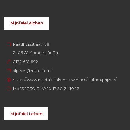
MijnTafel Alphen
Raadhuisstraat 138
2406 AJ Alphen a/d Rijn
0172 601 892
alphen@mijntafel.nl
https://www.mijntafel.nl/onze-winkels/alphen/prijzen/
Ma:13-17:30 Di-Vr:10-17:30 Za:10-17
MijnTafel Leiden