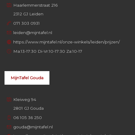
Haarlemmerstraat 216
2312 GJ Leiden
071 303 0931
leiden@mijntafel.nl
https://www.mijntafel.nl/onze-winkels/leiden/prijzen/
Ma:13-17:30 Di-Vr:10-17:30 Za:10-17
MijnTafel Gouda
Kleiweg 94
2801 GJ Gouda
06 105 36 250
gouda@mijntafel.nl