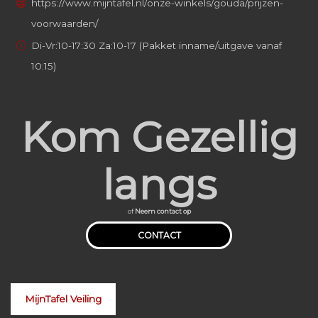
https://www.mijntafel.nl/onze-winkels/gouda/prijzen-
voorwaarden/
Di-Vr:10-17:30 Za:10-17 (Pakket inname/uitgave vanaf
10:15)
Kom Gezellig
langs
of
Neem contact op
CONTACT
MijnTafel Veiling