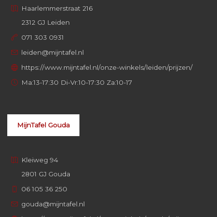
Haarlemmerstraat 216
2312 GJ Leiden
071 303 0931
leiden@mijntafel.nl
https://www.mijntafel.nl/onze-winkels/leiden/prijzen/
Ma:13-17:30 Di-Vr:10-17:30 Za:10-17
MijnTafel Gouda
Kleiweg 94
2801 GJ Gouda
06 105 36 250
gouda@mijntafel.nl