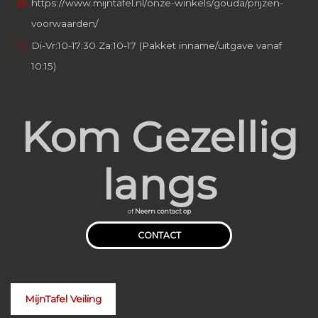
https://www.mijntafel.nl/onze-winkels/gouda/prijzen-
voorwaarden/
Di-Vr:10-17:30 Za:10-17 (Pakket inname/uitgave vanaf
10:15)
Kom Gezellig
langs
of
Neem contact op
CONTACT
MijnTafel Veiling