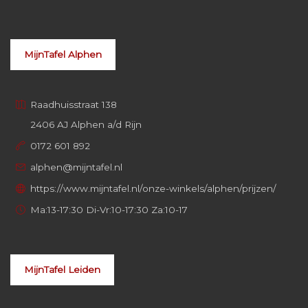
MijnTafel Alphen
Raadhuisstraat 138
2406 AJ Alphen a/d Rijn
0172 601 892
alphen@mijntafel.nl
https://www.mijntafel.nl/onze-winkels/alphen/prijzen/
Ma:13-17:30 Di-Vr:10-17:30 Za:10-17
MijnTafel Leiden