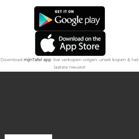
Download
mijnTafel app
: live verkopen volgen, uniek kopen & het
laatste nieuws!