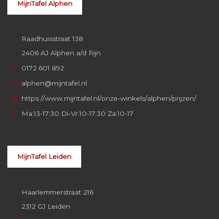
MijnTafel Alphen
Raadhuisstraat 138
2406 AJ Alphen a/d Rijn
0172 601 892
alphen@mijntafel.nl
https://www.mijntafel.nl/onze-winkels/alphen/prijzen/
Ma:13-17:30 Di-Vr:10-17:30 Za:10-17
MijnTafel Leiden
Haarlemmerstraat 216
2312 GJ Leiden