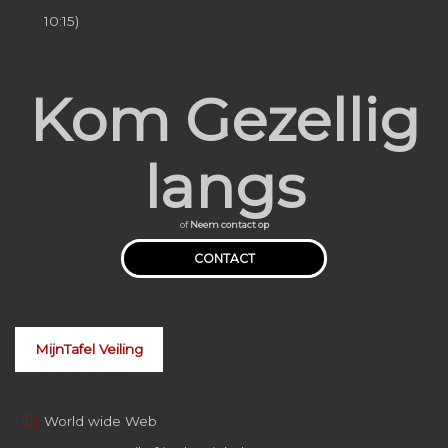
10:15)
Kom Gezellig
langs
of
Neem contact op
CONTACT
MijnTafel Veiling
World wide Web