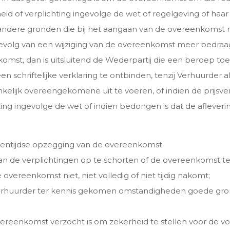
eid of verplichting ingevolge de wet of regelgeving of haar o
 andere gronden die bij het aangaan van de overeenkomst re
ls gevolg van een wijziging van de overeenkomst meer bedraa
mst, dan is uitsluitend de Wederpartij die een beroep toek
schriftelijke verklaring te ontbinden, tenzij Verhuurder a
elijk overeengekomene uit te voeren, of indien de prijsve
ing ingevolge de wet of indien bedongen is dat de afleve
ussentijdse opzegging van de overeenkomst
n de verplichtingen op te schorten of de overeenkomst te
 overeenkomst niet, niet volledig of niet tijdig nakomt;
Verhuurder ter kennis gekomen omstandigheden goede gron
overeenkomst verzocht is om zekerheid te stellen voor de vol