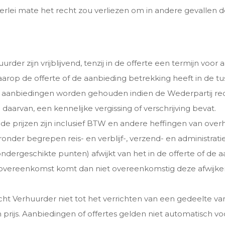
igerlei mate het recht zou verliezen om in andere gevallen 
rder zijn vrijblijvend, tenzij in de offerte een termijn voor 
arop de offerte of de aanbieding betrekking heeft in de tus
of aanbiedingen worden gehouden indien de Wederpartij rede
aarvan, een kennelijke vergissing of verschrijving bevat.
lde prijzen zijn inclusief BTW en andere heffingen van ove
der begrepen reis- en verblijf-, verzend- en administrati
 ondergeschikte punten) afwijkt van het in de offerte of 
vereenkomst komt dan niet overeenkomstig deze afwijkend
cht Verhuurder niet tot het verrichten van een gedeelte v
rijs. Aanbiedingen of offertes gelden niet automatisch vo