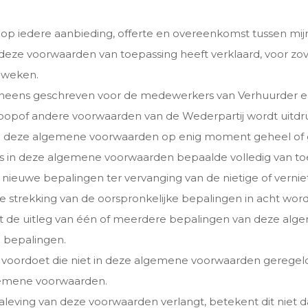
 op iedere aanbieding, offerte en overeenkomst tussen mij
eze voorwaarden van toepassing heeft verklaard, voor zo
fgeweken.
neens geschreven voor de medewerkers van Verhuurder en z
nkoopof andere voorwaarden van de Wederpartij wordt uitd
 deze algemene voorwaarden op enig moment geheel of gedee
ns in deze algemene voorwaarden bepaalde volledig van to
e nieuwe bepalingen ter vervanging van de nietige of vern
 de strekking van de oorspronkelijke bepalingen in acht w
ent de uitleg van één of meerdere bepalingen van deze alg
e bepalingen.
tie voordoet die niet in deze algemene voorwaarden geregeld
gemene voorwaarden.
 naleving van deze voorwaarden verlangt, betekent dit niet 