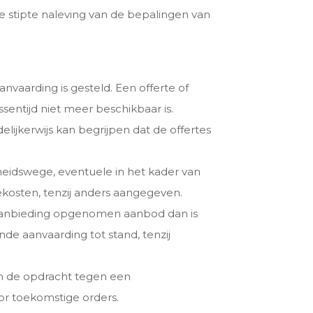
de stipte naleving van de bepalingen van
aanvaarding is gesteld. Een offerte of
sentijd niet meer beschikbaar is.
lijkerwijs kan begrijpen dat de offertes
rheidswege, eventuele in het kader van
ekosten, tenzij anders aangegeven.
de aanbieding opgenomen aanbod dan is
e aanvaarding tot stand, tenzij
an de opdracht tegen een
or toekomstige orders.