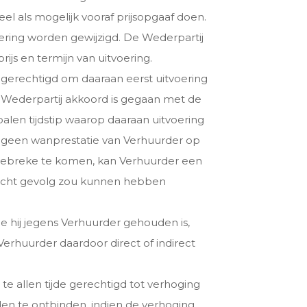
 als mogelijk vooraf prijsopgaaf doen.
ering worden gewijzigd. De Wederpartij
ijs en termijn van uitvoering.
 gerechtigd om daaraan eerst uitvoering
Wederpartij akkoord is gegaan met de
len tijdstip waarop daaraan uitvoering
t geen wanprestatie van Verhuurder op
gebreke te komen, kan Verhuurder een
opzicht gevolg zou kunnen hebben
 hij jegens Verhuurder gehouden is,
Verhuurder daardoor direct of indirect
te allen tijde gerechtigd tot verhoging
den te ontbinden, indien de verhoging