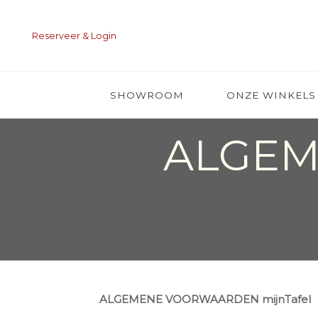
Ga
naar
Reserveer & Login
de
inhoud
SHOWROOM
ONZE WINKELS
ALGE
ALGEMENE VOORWAARDEN mijnTafel