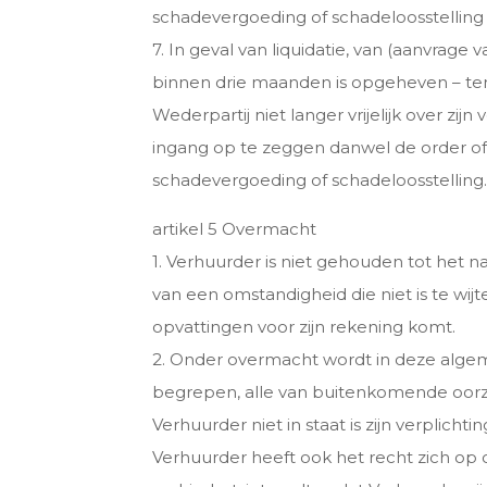
schadevergoeding of schadeloosstelling i
7. In geval van liquidatie, van (aanvrage
binnen drie maanden is opgeheven – ten
Wederpartij niet langer vrijelijk over z
ingang op te zeggen danwel de order of 
schadevergoeding of schadeloosstelling.
artikel 5 Overmacht
1. Verhuurder is niet gehouden tot het n
van een omstandigheid die niet is te wij
opvattingen voor zijn rekening komt.
2. Onder overmacht wordt in deze algem
begrepen, alle van buitenkomende oorza
Verhuurder niet in staat is zijn verplic
Verhuurder heeft ook het recht zich o