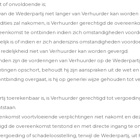
t of onvoldoende is;
e van de Wederpartij niet langer van Verhuurder kan worde
ities zal nakomen, is Verhuurder gerechtigd de overeenk
reenkomst te ontbinden indien zich omstandigheden voordo
 is of indien er zich anderszins omstandigheden voordoen
redelijkheid niet van Verhuurder kan worden gevergd.
den zijn de vorderingen van Verhuurder op de Wederpartij 
tingen opschort, behoudt hij zijn aanspraken uit de wet 
ontbinding overgaat, is hij op generlei wijze gehouden tot
tij toerekenbaar is, is Verhuurder gerechtigd tot vergoed
ntstaan.
ereenkomst voortvloeiende verplichtingen niet nakomt en d
tigd de overeenkomst terstond en met directe ingang te o
vergoeding of schadeloosstelling, terwijl de Wederpartij, uit