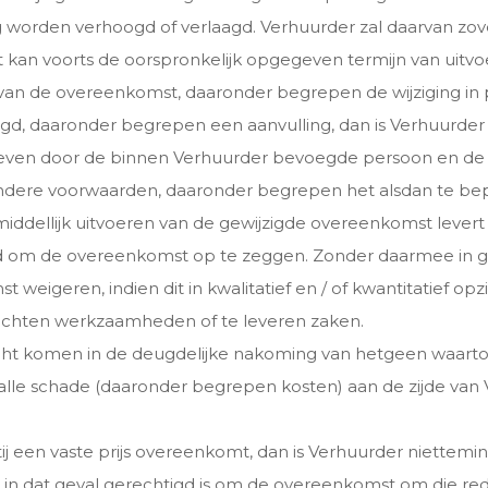
orden verhoogd of verlaagd. Verhuurder zal daarvan zoveel
 kan voorts de oorspronkelijk opgegeven termijn van uitvo
van de overeenkomst, daaronder begrepen de wijziging in pr
gd, daaronder begrepen een aanvulling, dan is Verhuurder
geven door de binnen Verhuurder bevoegde persoon en de 
andere voorwaarden, daaronder begrepen het alsdan te bepa
middellijk uitvoeren van de gewijzigde overeenkomst lever
nd om de overeenkomst op te zeggen. Zonder daarmee in 
t weigeren, indien dit in kwalitatief en / of kwantitatief 
rrichten werkzaamheden of te leveren zaken.
cht komen in de deugdelijke nakoming van hetgeen waartoe
 alle schade (daaronder begrepen kosten) aan de zijde van 
 een vaste prijs overeenkomt, dan is Verhuurder niettemin 
j in dat geval gerechtigd is om de overeenkomst om die re