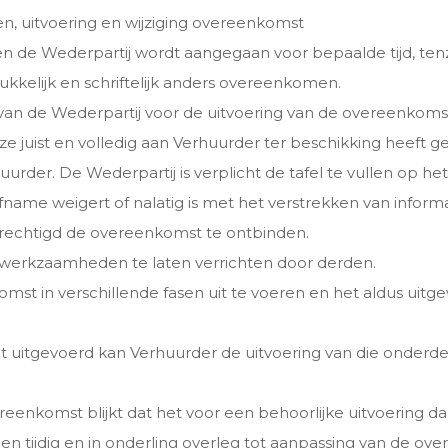
nen, uitvoering en wijziging overeenkomst
n de Wederpartij wordt aangegaan voor bepaalde tijd, tenz
drukkelijk en schriftelijk anders overeenkomen.
an de Wederpartij voor de uitvoering van de overeenkomst,
 juist en volledig aan Verhuurder ter beschikking heeft ge
huurder. De Wederpartij is verplicht de tafel te vullen op
ame weigert of nalatig is met het verstrekken van informati
erechtigd de overeenkomst te ontbinden.
 werkzaamheden te laten verrichten door derden.
mst in verschillende fasen uit te voeren en het aldus uitge
t uitgevoerd kan Verhuurder de uitvoering van die onderd
vereenkomst blijkt dat het voor een behoorlijke uitvoering d
rtijen tijdig en in onderling overleg tot aanpassing van de