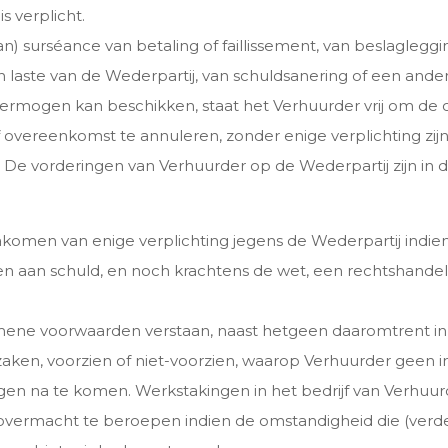
s verplicht.
 van) surséance van betaling of faillissement, van beslaglegg
 laste van de Wederpartij, van schuldsanering of een and
ijn vermogen kan beschikken, staat het Verhuurder vrij om 
overeenkomst te annuleren, zonder enige verplichting zijne
 De vorderingen van Verhuurder op de Wederpartij zijn in d
akomen van enige verplichting jegens de Wederpartij indien
ten aan schuld, en noch krachtens de wet, een rechtshandel
ene voorwaarden verstaan, naast hetgeen daaromtrent in 
ken, voorzien of niet-voorzien, waarop Verhuurder geen i
htingen na te komen. Werkstakingen in het bedrijf van Verh
p overmacht te beroepen indien de omstandigheid die (ve