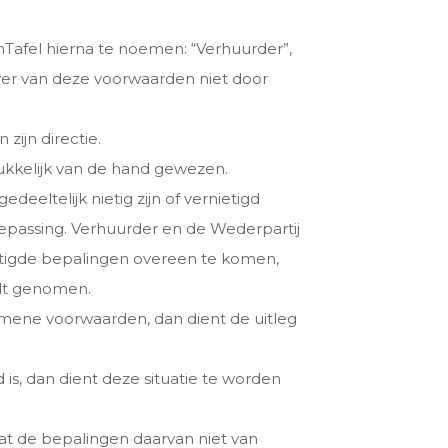
nTafel hierna te noemen: “Verhuurder”,
ver van deze voorwaarden niet door
ijn directie.
rukkelijk van de hand gewezen.
ltelijk nietig zijn of vernietigd
epassing. Verhuurder en de Wederpartij
ietigde bepalingen overeen te komen,
ordt genomen.
emene voorwaarden, dan dient de uitleg
 is, dan dient deze situatie te worden
dat de bepalingen daarvan niet van