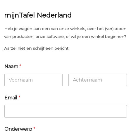
mijnTafel Nederland
Heb je vragen aan een van onze winkels, over het (ver)kopen
van producten, onze software, of wil je een winkel beginnen?
Aarzel niet en schrijf een bericht!
B
Naam
*
e
r
i
c
Voornaam
Achternaam
h
t
Email
*
B
e
r
i
c
h
Onderwerp
*