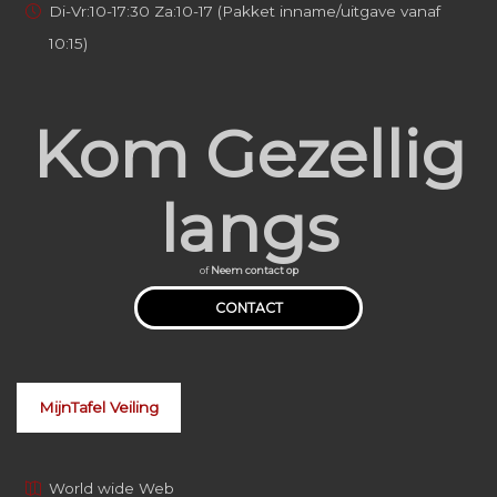
Di-Vr:10-17:30 Za:10-17 (Pakket inname/uitgave vanaf
10:15)
Kom Gezellig
langs
of
Neem contact op
CONTACT
MijnTafel Veiling
World wide Web