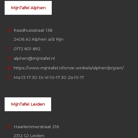
MijnTafel Alphen
Raadhuisstraat 138
2406 AJ Alphen a/d Rijn
0172 601 892
alphen@mijntafel.nl
https://www.mijntafel.nl/onze-winkels/alphen/prijzen/
Ma:13-17:30 Di-Vr:10-17:30 Za:10-17
MijnTafel Leiden
Haarlemmerstraat 216
2312 GJ Leiden