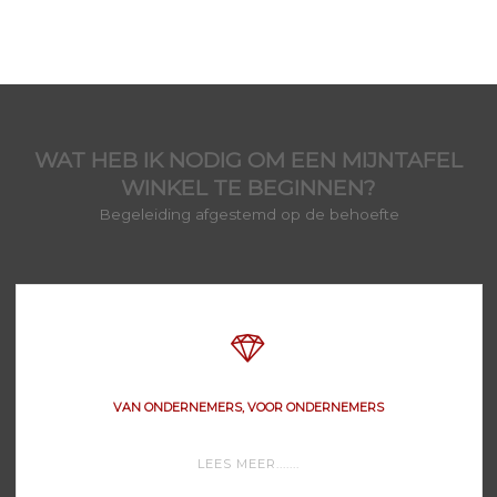
WAT HEB IK NODIG OM EEN MIJNTAFEL
WINKEL TE BEGINNEN?
Begeleiding afgestemd op de behoefte
VAN ONDERNEMERS, VOOR ONDERNEMERS
"VAN
LEES MEER.......
ONDERNEMERS,