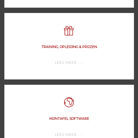
VOOR
ONDERNEMERS"
TRAINING, OPLEIDING & PRIJZEN
"TRAINING,
LEES MEER.......
OPLEIDING
&
PRIJZEN"
MIJNTAFEL SOFTWARE
"MIJNTAFEL
LEES MEER.......