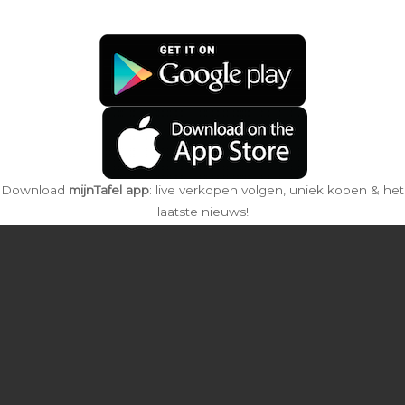
Download
mijnTafel app
: live verkopen volgen, uniek kopen & het
laatste nieuws!