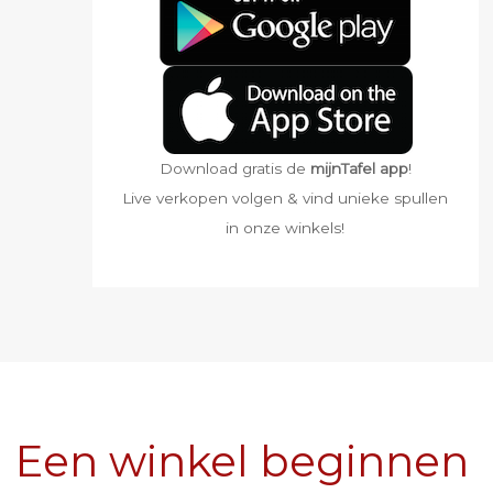
Download gratis de
mijnTafel app
!
Live verkopen volgen & vind unieke spullen
in onze winkels!
Een winkel beginnen