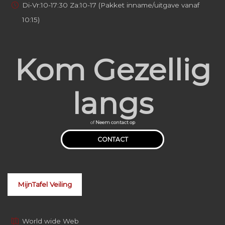
Di-Vr:10-17:30 Za:10-17 (Pakket inname/uitgave vanaf
10:15)
Kom Gezellig
langs
of
Neem contact op
CONTACT
MijnTafel Veiling
World wide Web