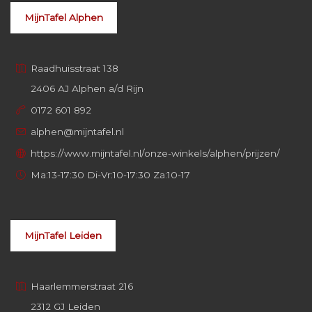
MijnTafel Alphen
Raadhuisstraat 138
2406 AJ Alphen a/d Rijn
0172 601 892
alphen@mijntafel.nl
https://www.mijntafel.nl/onze-winkels/alphen/prijzen/
Ma:13-17:30 Di-Vr:10-17:30 Za:10-17
MijnTafel Leiden
Haarlemmerstraat 216
2312 GJ Leiden