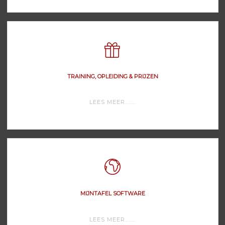
VOOR
ONDERNEMERS"
TRAINING, OPLEIDING & PRIJZEN
"TRAINING,
LEES MEER.......
OPLEIDING
&
PRIJZEN"
MIJNTAFEL SOFTWARE
"MIJNTAFEL
LEES MEER.......