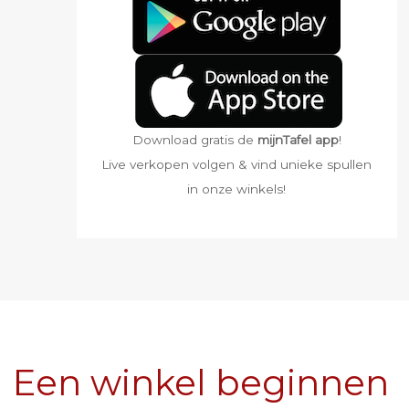
Download gratis de
mijnTafel app
!
Live verkopen volgen & vind unieke spullen
in onze winkels!
Een winkel beginnen