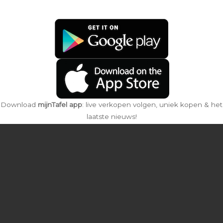
e
r
p
E
m
a
i
l
Download
mijnTafel app
: live verkopen volgen, uniek kopen & het
laatste nieuws!