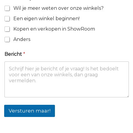
Wil je meer weten over onze winkels?
Een eigen winkel beginnen!
Kopen en verkopen in ShowRoom
Anders
O
Bericht
*
n
d
e
r
w
e
r
p
O
n
Versturen maar!
d
e
r
w