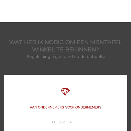
WAT HEB IK NODIG OM EEN MIJNTAFEL
WINKEL TE BEGINNEN?
Begeleiding afgestemd op de behoefte
VAN ONDERNEMERS, VOOR ONDERNEMERS
"VAN
LEES MEER.......
ONDERNEMERS,