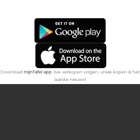
Download
mijnTafel app
: live verkopen volgen, uniek kopen & het
laatste nieuws!