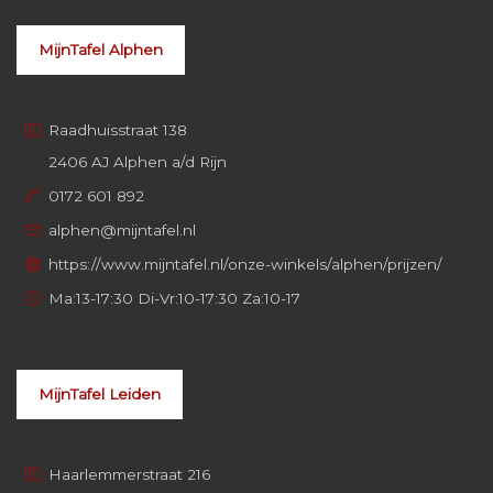
MijnTafel Alphen
Raadhuisstraat 138
2406 AJ Alphen a/d Rijn
0172 601 892
alphen@mijntafel.nl
https://www.mijntafel.nl/onze-winkels/alphen/prijzen/
Ma:13-17:30 Di-Vr:10-17:30 Za:10-17
MijnTafel Leiden
Haarlemmerstraat 216