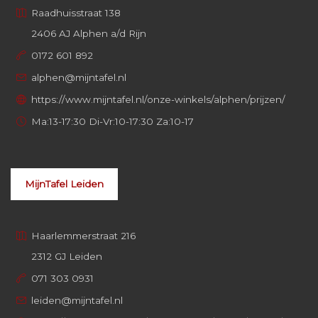
Raadhuisstraat 138
2406 AJ Alphen a/d Rijn
0172 601 892
alphen@mijntafel.nl
https://www.mijntafel.nl/onze-winkels/alphen/prijzen/
Ma:13-17:30 Di-Vr:10-17:30 Za:10-17
MijnTafel Leiden
Haarlemmerstraat 216
2312 GJ Leiden
071 303 0931
leiden@mijntafel.nl