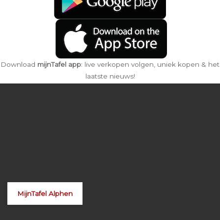
Download
mijnTafel app
: live verkopen volgen, uniek kopen & het
laatste nieuws!
MijnTafel Alphen