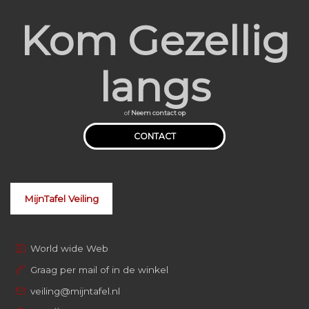
Kom Gezellig
langs
of
Neem contact op
CONTACT
MijnTafel Veiling
World wide Web
Graag per mail of in de winkel
veiling@mijntafel.nl